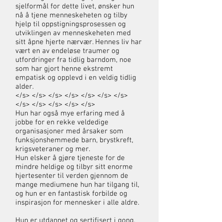
sjelformål for dette livet, ønsker hun
nå å tjene menneskeheten og tilby
hjelp til oppstigningsprosessen og
utviklingen av menneskeheten med
sitt åpne hjerte nærvær. Hennes liv har
vært en av endeløse traumer og
utfordringer fra tidlig barndom, noe
som har gjort henne ekstremt
empatisk og opplevd i en veldig tidlig
alder.
</s> </s> </s> </s> </s> </s> </s>
</s> </s> </s> </s> </s>
Hun har også mye erfaring med å
jobbe for en rekke veldedige
organisasjoner med årsaker som
funksjonshemmede barn, brystkreft,
krigsveteraner og mer.
Hun elsker å gjøre tjeneste for de
mindre heldige og tilbyr sitt enorme
hjertesenter til verden gjennom de
mange mediumene hun har tilgang til,
og hun er en fantastisk forbilde og
inspirasjon for mennesker i alle aldre.
Hun er utdannet og sertifisert i gong,