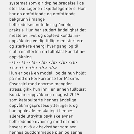
systemet som gir dyp helbredelse i de
eteriske lagene i skjedelegemene. Hun
har en omfattende og omfattende
bakgrunn i mange
helbredelsesmetoder og åndelig
praksis. Hun har studert åndelighet det
meste av livet og opplevd kundalini-
oppvåkning veldig tidlig med sterkere
og sterkere energi hver gang, og til
slutt resulterte i en fullblåst kundalini-
oppvåkning.
</s> </s> </s> </s> </s> </s> </s>
</s> </s> </s> </s> </s>
Hun er også en modell, og da hun holdt
på med en konkurranse for Maxims
Covergirl med enorme mengder
stress, gikk hun inn i en annen fullblåst
Kundalini-oppvåkning i august 2019
som katapulterte hennes åndelige
oppvåkningsprosess ytterligere, og
hun opplevde en økning i hennes
allerede uttrykte psykiske evner,
helbredende evner og med et enda
høyere nivå av bevissthet som ser
hennes guddommelige plan og sanne