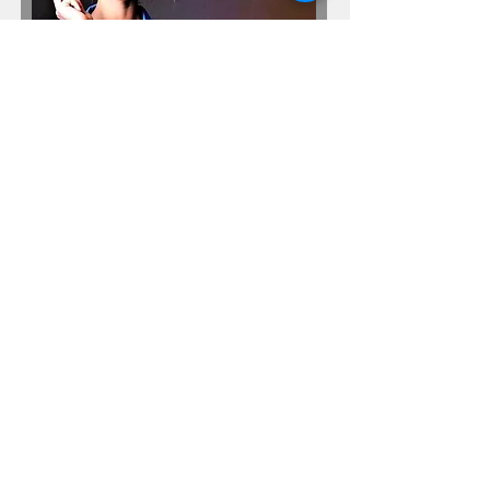
© Ulf Haukenes
2020
, alle rettigheter forbeholdt
Accessibility Statement for WHITE WOLF
ALCHEMY.COM
This is an accessibility statement from WHITE
WOLF ALCHEMY.
Conformance status
The
Web Content Accessibility Guidelines
(WCAG)
defines requirements for designers and
developers to improve accessibility for people with
disabilities. It defines three levels of conformance:
Level A, Level AA, and Level AAA.
WHITE WOLF ALCHEMY.COM is partially
conformant with WCAG 2.1 level AA.